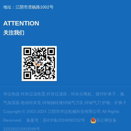
地址：江阴市澄杨路1002号
ATTENTION
关注我们
华达热连 锌灰过滤装置,锌灰过滤器，锌灰分离机，镀锌炉鼻子，氮
气加湿器,电动锌灰泵,锌锅抽锌液锌锅气刀泵,锌锅气刀,炉喉、炉鼻子
Copyright © 2003-2024 江阴市华达机械科技有限公司 All Rights
Reserved.
备案号：苏ICP备2024080702号
苏公网安备
32028102003098号