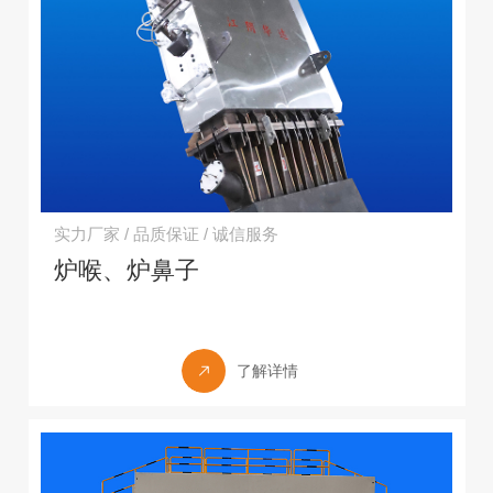
实力厂家 / 品质保证 / 诚信服务
炉喉、炉鼻子
了解详情