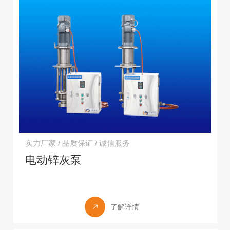
实力厂家 / 品质保证 / 诚信服务
电动锌灰泵
了解详情