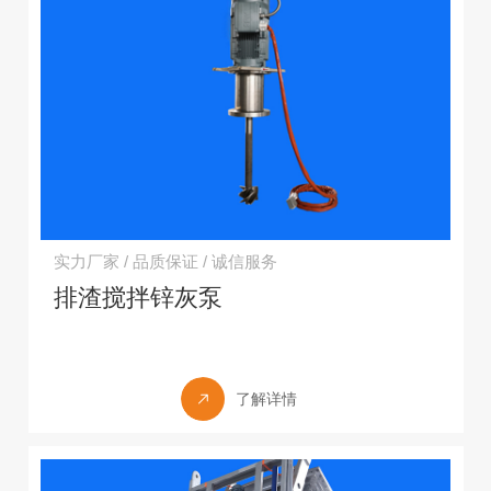
实力厂家 / 品质保证 / 诚信服务
排渣搅拌锌灰泵
了解详情