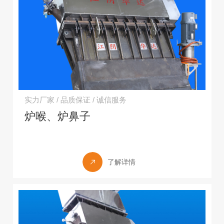
实力厂家 / 品质保证 / 诚信服务
炉喉、炉鼻子
了解详情