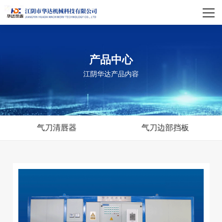
网站首页
关于我们
产品中心
产品中心
江阴华达产品内容
荣誉资质
新闻资讯
气刀清唇器
气刀边部挡板
合作伙伴
联系我们