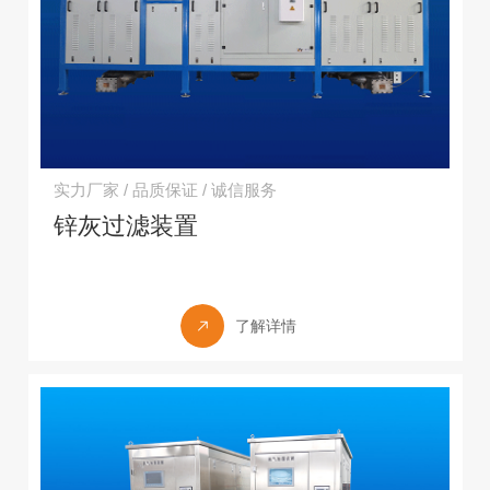
实力厂家 / 品质保证 / 诚信服务
锌灰过滤装置
了解详情